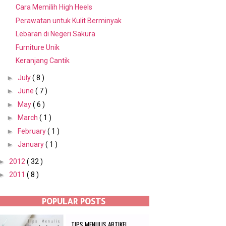
Cara Memilih High Heels
Perawatan untuk Kulit Berminyak
Lebaran di Negeri Sakura
Furniture Unik
Keranjang Cantik
►
July
( 8 )
►
June
( 7 )
►
May
( 6 )
►
March
( 1 )
►
February
( 1 )
►
January
( 1 )
►
2012
( 32 )
►
2011
( 8 )
POPULAR POSTS
TIPS MENULIS ARTIKEL...