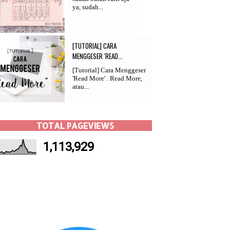
ya, sudah...
[TUTORIAL] CARA
MENGGESER 'READ...
[Tutorial] Cara Menggeser
'Read More' . Read More,
atau...
TOTAL PAGEVIEWS
1,113,929