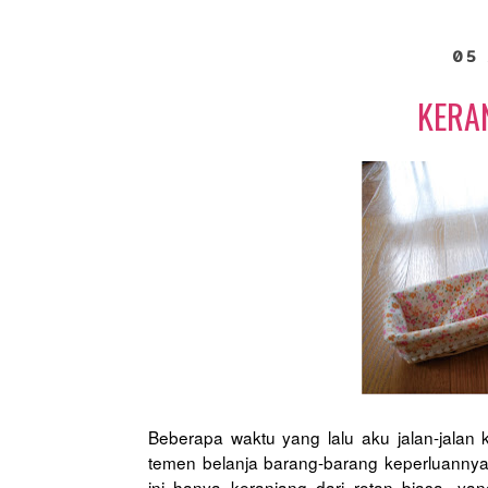
05 
KERA
Beberapa waktu yang lalu aku jalan-jala
temen belanja barang-barang keperluannya
ini hanya keranjang dari rotan biasa, yan