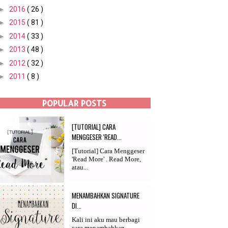
►
2016
( 26 )
►
2015
( 81 )
►
2014
( 33 )
►
2013
( 48 )
►
2012
( 32 )
►
2011
( 8 )
POPULAR POSTS
[TUTORIAL] CARA
MENGGESER 'READ...
[Tutorial] Cara Menggeser
'Read More' . Read More,
atau...
MENAMBAHKAN SIGNATURE
DI...
Kali ini aku mau berbagi
cara menambahkan