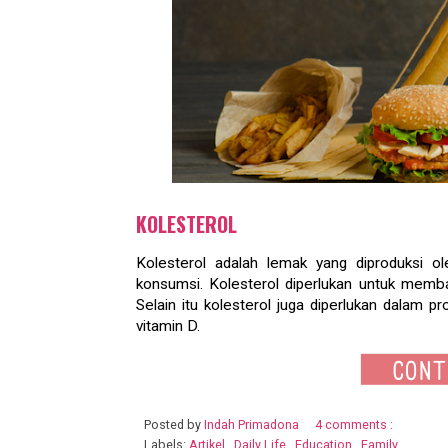
KOLESTEROL
Kolesterol adalah lemak yang diproduksi ol
konsumsi. Kolesterol diperlukan untuk memba
Selain itu kolesterol juga diperlukan dala
vitamin D.
Posted by
Indah Primadona
4 comments :
Labels:
Artikel
,
Daily Life
,
Education
,
Family