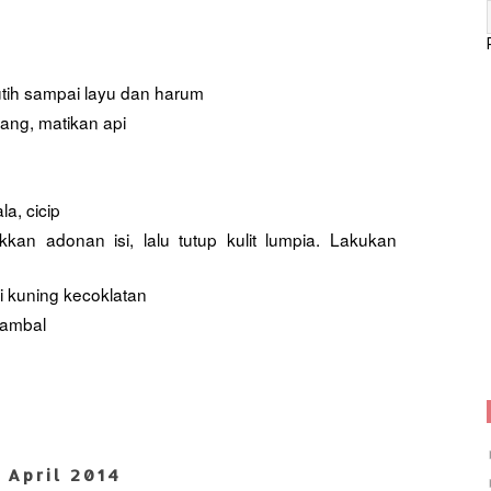
ih sampai layu dan harum
ng, matikan api
a, cicip
kan adonan isi, lalu tutup kulit lumpia. Lakukan
 kuning kecoklatan
sambal
 April 2014