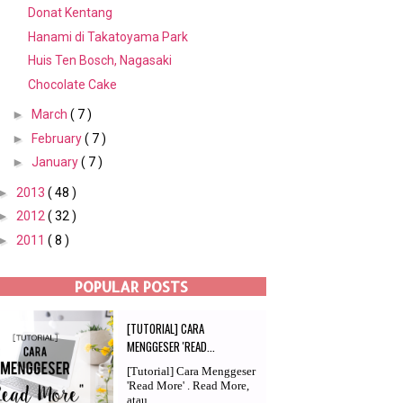
Donat Kentang
Hanami di Takatoyama Park
Huis Ten Bosch, Nagasaki
Chocolate Cake
►
March
( 7 )
►
February
( 7 )
►
January
( 7 )
►
2013
( 48 )
►
2012
( 32 )
►
2011
( 8 )
POPULAR POSTS
[TUTORIAL] CARA
MENGGESER 'READ...
[Tutorial] Cara Menggeser
'Read More' . Read More,
atau...