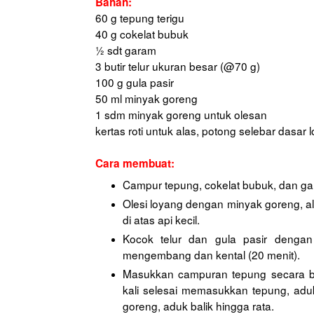
Bahan:
60 g tepung terigu
40 g cokelat bubuk
½ sdt garam
3 butir telur ukuran besar (@70 g)
100 g gula pasir
50 ml minyak goreng
1 sdm minyak goreng untuk olesan
kertas roti untuk alas, potong selebar dasar 
Cara membuat:
Campur tepung, cokelat bubuk, dan ga
Olesi loyang dengan minyak goreng, a
di atas api kecil.
Kocok telur dan gula pasir dengan
mengembang dan kental (20 menit).
Masukkan campuran tepung secara ber
kali selesai memasukkan tepung, aduk
goreng, aduk balik hingga rata.