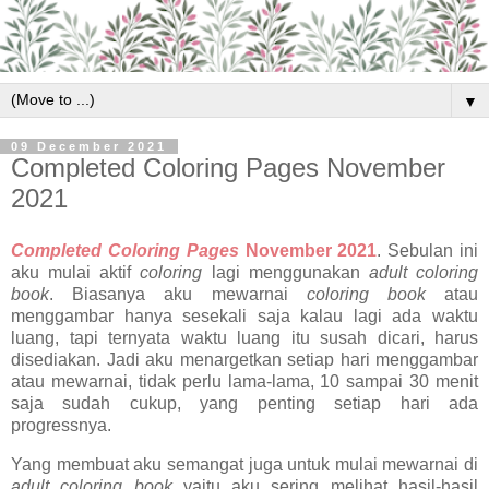
▼
09 December 2021
Completed Coloring Pages November
2021
Completed Coloring Pages
November 2021
. Sebulan ini
aku mulai aktif
coloring
lagi menggunakan
adult coloring
book
. Biasanya aku mewarnai
coloring book
atau
menggambar hanya sesekali saja kalau lagi ada waktu
luang, tapi ternyata waktu luang itu susah dicari, harus
disediakan. Jadi aku menargetkan setiap hari menggambar
atau mewarnai, tidak perlu lama-lama, 10 sampai 30 menit
saja sudah cukup, yang penting setiap hari ada
progressnya.
Yang membuat aku semangat juga untuk mulai mewarnai di
adult coloring book
yaitu aku sering melihat hasil-hasil