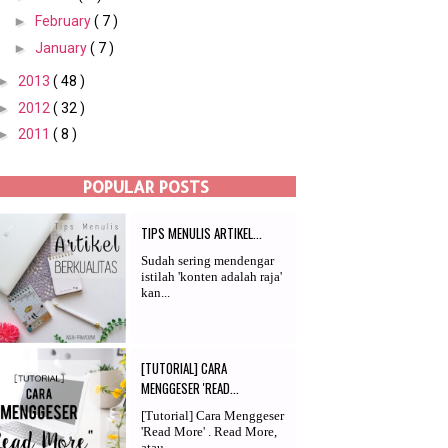
►
February
( 7 )
►
January
( 7 )
►
2013
( 48 )
►
2012
( 32 )
►
2011
( 8 )
POPULAR POSTS
TIPS MENULIS ARTIKEL...
Sudah sering mendengar
istilah 'konten adalah raja'
kan...
[TUTORIAL] CARA
MENGGESER 'READ...
[Tutorial] Cara Menggeser
'Read More' . Read More,
atau...