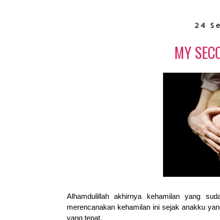
24 S
MY SEC
Alhamdulillah akhirnya kehamilan yang su
merencanakan kehamilan ini sejak anakku yang
yang tepat.