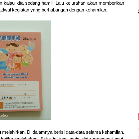
an kalau kita sedang hamil. Lalu kelurahan akan memberikan
jadwal kegiatan yang berhubungan dengan kehamilan.
ru melahirkan. Di dalamnya berisi data-data selama kehamilan,
ketika melahirkan. Buku ini juga berisi data mengenai bayi,