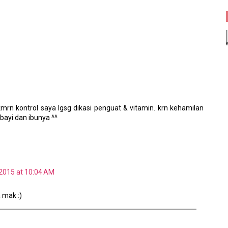
 kmrn kontrol saya lgsg dikasi penguat & vitamin. krn kehamilan
bayi dan ibunya ^^
 2015 at 10:04 AM
 mak :)