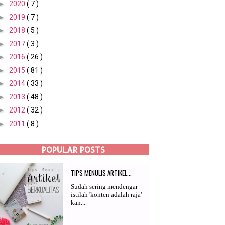
►
2020
( 7 )
►
2019
( 7 )
►
2018
( 5 )
►
2017
( 3 )
►
2016
( 26 )
►
2015
( 81 )
►
2014
( 33 )
►
2013
( 48 )
►
2012
( 32 )
►
2011
( 8 )
POPULAR POSTS
TIPS MENULIS ARTIKEL...
Sudah sering mendengar
istilah 'konten adalah raja'
kan...