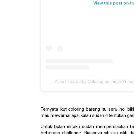
View this post on I
A post shared by Coloring by Indah Prim
Ternyata ikut coloring bareng itu seru lho, 
mau mewarnai apa, kalau sudah ditentukan gamb
Untuk bulan ini aku sudah mempersiapkan be
beberapa challenge. Biasanya sih aku pilih d