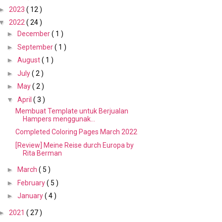
►
2023
( 12 )
▼
2022
( 24 )
►
December
( 1 )
►
September
( 1 )
►
August
( 1 )
►
July
( 2 )
►
May
( 2 )
▼
April
( 3 )
Membuat Template untuk Berjualan
Hampers menggunak...
Completed Coloring Pages March 2022
[Review] Meine Reise durch Europa by
Rita Berman
►
March
( 5 )
►
February
( 5 )
►
January
( 4 )
►
2021
( 27 )