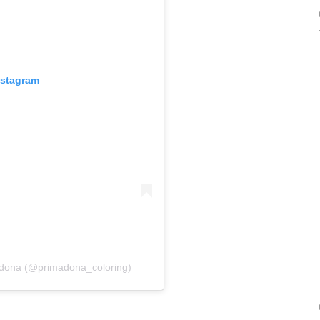
nstagram
adona (@primadona_coloring)