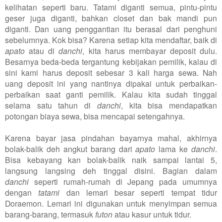
kelihatan seperti baru. Tatami diganti semua, pintu-pintu
geser juga diganti, bahkan closet dan bak mandi pun
diganti. Dan uang penggantian itu berasal dari penghuni
sebelumnya. Kok bisa? Karena setiap kita mendaftar, baik di
apato
atau di
danchi
, kita harus membayar deposit dulu.
Besarnya beda-beda tergantung kebijakan pemilik, kalau di
sini kami harus deposit sebesar 3 kali harga sewa. Nah
uang deposit ini yang nantinya dipakai untuk perbaikan-
perbaikan saat ganti pemilik. Kalau kita sudah tinggal
selama satu tahun di
danchi
, kita bisa mendapatkan
potongan biaya sewa, bisa mencapai setengahnya.
Karena bayar jasa pindahan bayarnya mahal, akhirnya
bolak-balik deh angkut barang dari
apato
lama ke
danchi
.
Bisa kebayang kan bolak-balik naik sampai lantai 5,
langsung langsing deh tinggal disini. Bagian dalam
danchi
seperti rumah-rumah di Jepang pada umumnya
dengan
tatami
dan lemari besar seperti tempat tidur
Doraemon. Lemari ini digunakan untuk menyimpan semua
barang-barang, termasuk
futon
atau kasur untuk tidur.