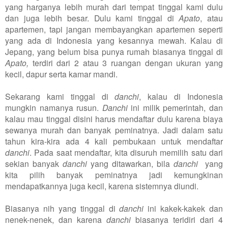
yang harganya lebih murah dari tempat tinggal kami dulu
dan juga lebih besar. Dulu kami tinggal di
Apato
, atau
apartemen, tapi jangan membayangkan apartemen seperti
yang ada di Indonesia yang kesannya mewah. Kalau di
Jepang, yang belum bisa punya rumah biasanya tinggal di
Apato,
terdiri dari 2 atau 3 ruangan dengan ukuran yang
kecil, dapur serta kamar mandi.
Sekarang kami tinggal di
danchi
, kalau di Indonesia
mungkin namanya rusun.
Danchi
ini milik pemerintah, dan
kalau mau tinggal disini harus mendaftar dulu karena biaya
sewanya murah dan banyak peminatnya. Jadi dalam satu
tahun kira-kira ada 4 kali pembukaan untuk mendaftar
danchi
. Pada saat mendaftar, kita disuruh memilih satu dari
sekian banyak
danchi
yang ditawarkan, bila
danchi
yang
kita pilih banyak peminatnya jadi kemungkinan
mendapatkannya juga kecil, karena sistemnya diundi.
Biasanya nih yang tinggal di
danchi
ini kakek-kakek dan
nenek-nenek, dan karena
danchi
biasanya teridiri dari 4